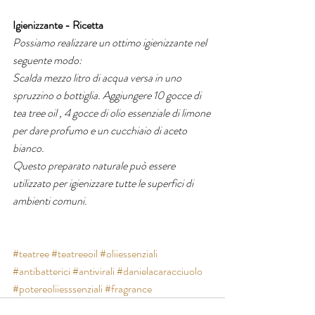
Igienizzante - Ricetta
Possiamo realizzare un ottimo igienizzante nel 
seguente modo:
Scalda mezzo litro di acqua versa in uno 
spruzzino o bottiglia. Aggiungere 10 gocce di 
tea tree oil , 4 gocce di olio essenziale di limone 
per dare profumo e un cucchiaio di aceto 
bianco.
Questo preparato naturale può essere 
utilizzato per igienizzare tutte le superfici di 
ambienti comuni.
#teatree
#teatreeoil
#oliiessenziali
#antibatterici
#antivirali
#danielacaracciuolo
#potereoliiesssenziali
#fragrance