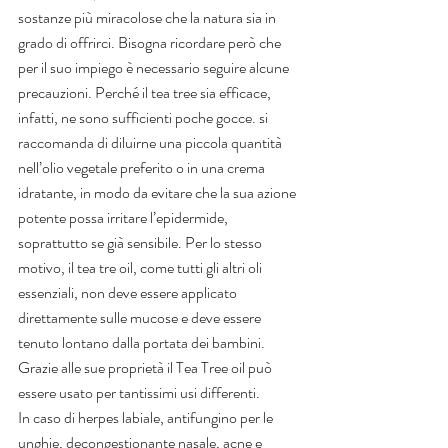
sostanze più miracolose che la natura sia in 
grado di offrirci. Bisogna ricordare però che 
per il suo impiego è necessario seguire alcune 
precauzioni. Perché il tea tree sia efficace, 
infatti, ne sono sufficienti poche gocce. si 
raccomanda di diluirne una piccola quantità 
nell’olio vegetale preferito o in una crema 
idratante, in modo da evitare che la sua azione 
potente possa irritare l’epidermide, 
soprattutto se già sensibile. Per lo stesso 
motivo, il tea tre oil, come tutti gli altri oli 
essenziali, non deve essere applicato 
direttamente sulle mucose e deve essere 
tenuto lontano dalla portata dei bambini.
Grazie alle sue proprietà il Tea Tree oil può 
essere usato per tantissimi usi differenti.
In caso di herpes labiale, antifungino per le 
unghie, decongestionante nasale, acne e 