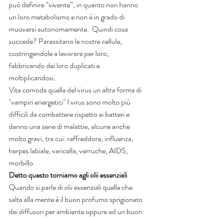
può definire “vivente”, in quanto non hanno 
un loro metabolismo e non è in grado di 
muoversi autonomamente.  Quindi cosa 
succede? Parassitano le nostre cellule, 
costringendole a lavorare per loro, 
fabbricando dei loro duplicati e 
moltiplicandosi.
Vita comoda quella del virus un altra forma di 
"vampiri energetici" I virus sono molto più 
difficili da combattere rispetto ai batteri e 
danno una serie di malattie, alcune anche 
molto gravi, tra cui: raffreddore, influenza, 
herpes labiale, varicella, verruche, AIDS, 
morbillo.
Detto questo torniamo agli olii essenziali
Quando si parla di olii essenziali quella che 
salta alla mente è il buon profumo sprigionato 
dai diffusori per ambiente oppure ad un buon 