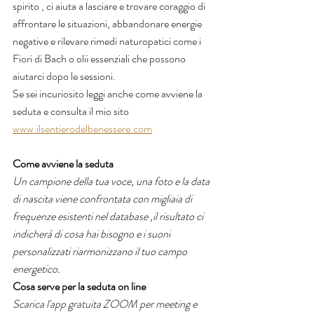
spirito , ci aiuta a lasciare e trovare coraggio di 
affrontare le situazioni, abbandonare energie 
negative e rilevare rimedi naturopatici come i 
Fiori di Bach o olii essenziali che possono 
aiutarci dopo le sessioni.
Se sei incuriosito leggi anche come avviene la 
seduta e consulta il mio sito 
www.ilsentierodelbenessere.com
Come avviene la seduta
Un campione della tua voce, una foto e la data 
di nascita viene confrontata con migliaia di 
frequenze esistenti nel database ,il risultato ci 
indicherà di cosa hai bisogno e i suoni 
personalizzati riarmonizzano il tuo campo 
energetico.
Cosa serve per la seduta on line 
Scarica l'app gratuita ZOOM per meeting e 