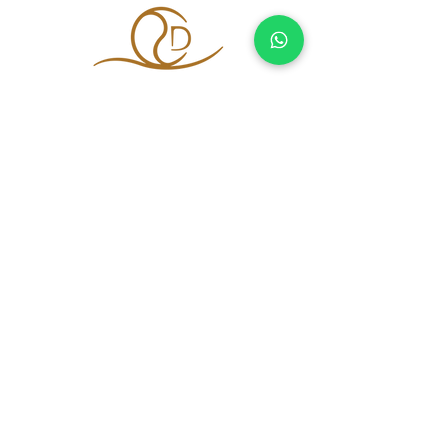
tutti i diritti riservati a Daniela Caracciuolo
P.IVA
05673400650
Privacy Policy
Cookie Policy