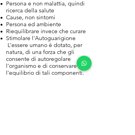
Persona e non malattia, quindi
ricerca della salute
Cause, non sintomi
Persona ed ambiente
Riequilibrare invece che curare
Stimolare l’Autoguarigione
L’essere umano è dotato, per
natura, di una forza che gli
consente di autoregolare
l’organismo e di conservare
l’equilibrio di tali componenti.
Da questo dipendono il suo
benessere e la sua salute.
Spesso, tuttavia, l’individuo non
è in grado di azionare
efficacemente la propria forza
vitale e alcuni fattori ne mettono
in crisi l’originario equilibrio. Ci
si ritrova sotto stress e non in